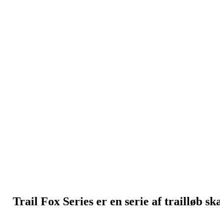
T
r
a
i
l
F
o
x
S
e
r
i
e
s
e
r
e
n
s
e
r
i
e
a
f
t
r
a
i
l
l
ø
b
s
k