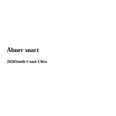
Åbner snart
2
0
2
6
S
o
u
t
h
C
o
a
s
t
U
l
t
r
a